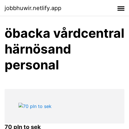
jobbhuwir.netlify.app
öbacka vårdcentral
härnösand
personal
70 pln to sek